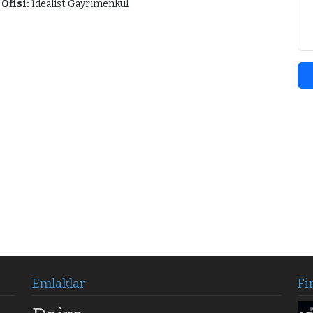
Ofisi:
İdealist Gayrimenkul
Emlaklar
Fi