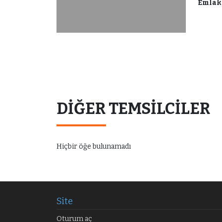
Emlak 
DIĞER TEMSILCILER
Hiçbir öğe bulunamadı
Site
Oturum aç