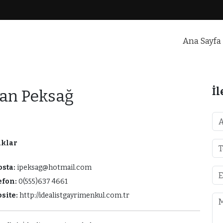
Ana Sayfa
ul
İl
san Peksağ
aklar
osta:
ipeksag@hotmail.com
efon:
0(555)637 4661
site:
http://idealistgayrimenkul.com.tr