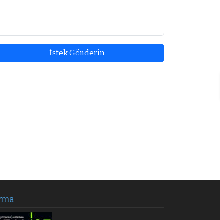
İstek Gönderin
rma