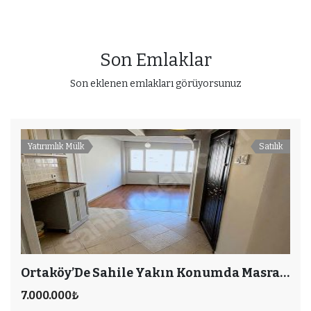
7.000.000₺
2
1
95 m²
Yatak Odası
Salon
Arsa Alanı
Son Emlaklar
Detayları Göster
Son eklenen emlakları görüyorsunuz
Yatırımlık Mülk
Satılık
Ortaköy’De Sahile Yakın Konumda Masrafsız 2+1 Daire
7.000.000₺