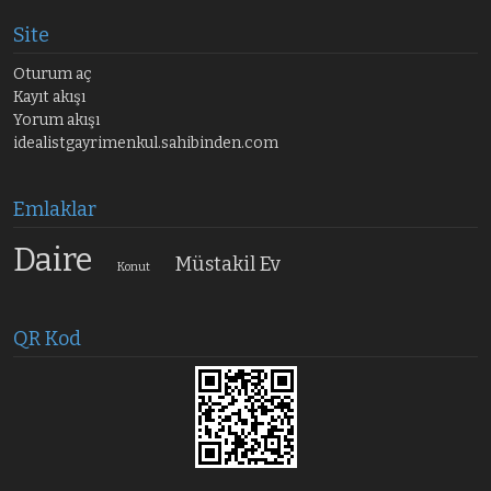
Site
Oturum aç
Kayıt akışı
Yorum akışı
idealistgayrimenkul.sahibinden.com
Emlaklar
Daire
Müstakil Ev
Konut
QR Kod