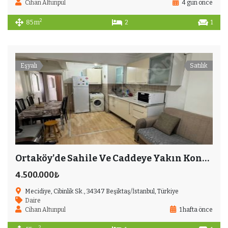
Cihan Altunpul
4 gün önce
2
85 m
2
1
Eşyalı
Satılık
Ortaköy’de Sahile Ve Caddeye Yakın Konumda 1+1 Ara Kat Daire
4.500.000₺
Mecidiye, Cibinlik Sk., 34347 Beşiktaş/İstanbul, Türkiye
Daire
Cihan Altunpul
1 hafta önce
2