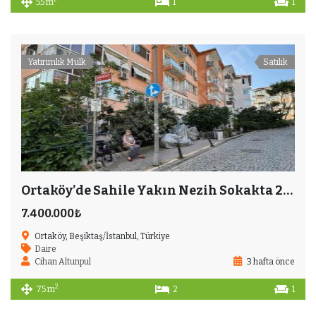
55 m
1
1
Yatırımlık Mülk
Satılık
Ortaköy’de Sahile Yakın Nezih Sokakta 2+1 Ferah Daire
7.400.000₺
Ortaköy, Beşiktaş/İstanbul, Türkiye
Daire
Cihan Altunpul
3 hafta önce
2
75 m
2
1