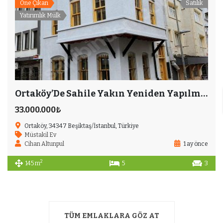
Öne Çıkan
Satılık
Yatırımlık Mülk
Ortaköy’De Sahile Yakın Yeniden Yapılmış Tesçilli Eski Eser
33.000.000₺
Ortaköy, 34347 Beşiktaş/İstanbul, Türkiye
Müstakil Ev
Cihan Altunpul
1 ay önce
2
145 m
5
3
TÜM EMLAKLARA GÖZ AT