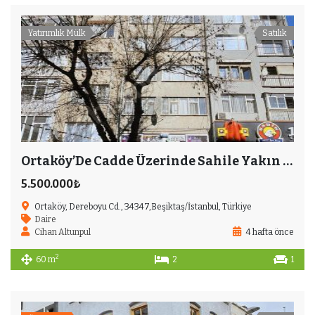
Yatırımlık Mülk
Satılık
Ortaköy’De Cadde Üzerinde Sahile Yakın Ara Kat Yatırımlık Daire
5.500.000₺
Ortaköy, Dereboyu Cd., 34347,Beşiktaş/İstanbul, Türkiye
Daire
Cihan Altunpul
4 hafta önce
2
60 m
2
1