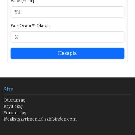
Vade [Yıllar]
Faiz Oranı % Olarak
Hesapla
Site
Oturum aç
Kayıt akışı
Yorum akışı
idealistgayrimenkul.sahibinden.com