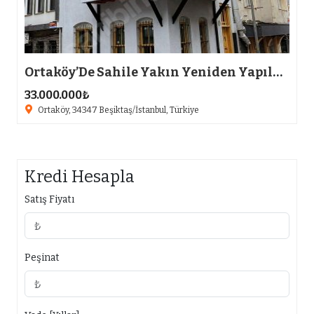
Ortaköy’De Sahile Yakın Yeniden Yapılmış Tesçilli Eski Eser
Ortaköy’De Sahile Yakın Yeniden Yapılmış Tesçilli Eski Eser
33.000.000₺
33.0
Ortaköy, 34347 Beşiktaş/İstanbul, Türkiye
Or
Kredi Hesapla
Satış Fiyatı
Peşinat