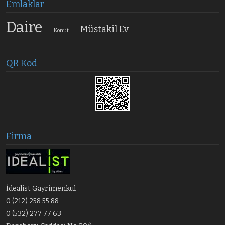
Emlaklar
Daire
Müstakil Ev
Konut
QR Kod
Firma
İdealist Gayrimenkul
0 (212) 258 55 88
0 (532) 277 77 63