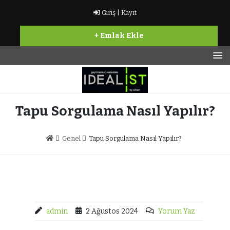
İçeriğe
Giriş |
Kayıt
geç
+ Emlak Ekle
Bir başka Gayrimenkul sitesi
İdealist Gayrimenkul
Tapu Sorgulama Nasıl Yapılır?
Genel
Tapu Sorgulama Nasıl Yapılır?
admin
2 Ağustos 2024
Yorum Yaz