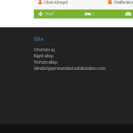
Cihan Altunpul
3 hafta önc
2
75 m
2
Site
Oturum aç
Kayıt akışı
Yorum akışı
idealistgayrimenkul.sahibinden.com