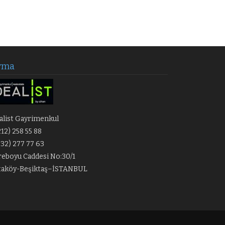
rma
alist Gayrimenkul
212) 258 55 88
532) 277 77 63
eboyu Caddesi No:30/1
taköy-Beşiktaş–İSTANBUL