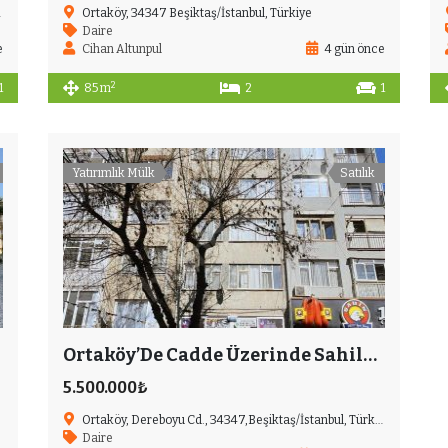
Ortaköy, 34347 Beşiktaş/İstanbul, Türkiye
Daire
e
Cihan Altunpul
4 gün önce
2
1
85 m
2
1
Yatırımlık Mülk
Satılık
Ortaköy’De Cadde Üzerinde Sahile Yakın Ara Kat Yatırımlık Daire
5.500.000₺
Ortaköy, Dereboyu Cd., 34347,Beşiktaş/İstanbul, Türkiye
Daire