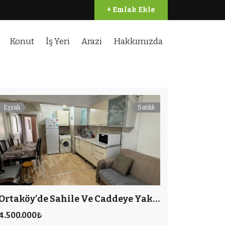
+ Emlak Ekle
Konut
İş Yeri
Arazi
Hakkımızda
Eşyalı
Satılık
Ortaköy’de Sahile Ve Caddeye Yakın Konumda 1+1 Ara Kat Daire
4.500.000₺