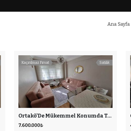
Ana Sayfa
ul
Kaçırılmaz Fırsat
Satılık
Ortakö’De Mükemmel Konumda Tadilat Yapılmış 2+1
7.600.000₺