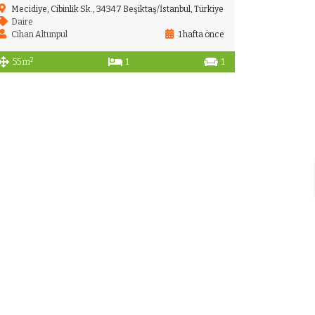
Mecidiye, Cibinlik Sk., 34347 Beşiktaş/İstanbul, Türkiye
Daire
Cihan Altunpul
1 hafta önce
2
55 m
1
1