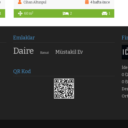
e
Cihan Altunpul
4 hafta önce
2
1
60 m
2
1
Emlaklar
Fi
Daire
Müstakil Ev
Konut
İde
QR Kod
0 (
0 (
Der
Or