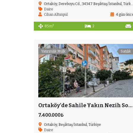
Ortaköy, Dereboyu Cd., 34347 Beşiktaş/İstanbul, Türkiye
Daire
Cihan Altunpul
4 gün önc
2
85 m
2
Yatırımlık Mülk
Satılık
Ortaköy’de Sahile Yakın Nezih Sokakta 2+1 Ferah Daire
7.400.000₺
Ortaköy, Beşiktaş/İstanbul, Türkiye
Daire